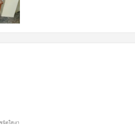
น ชนิดใสเงา