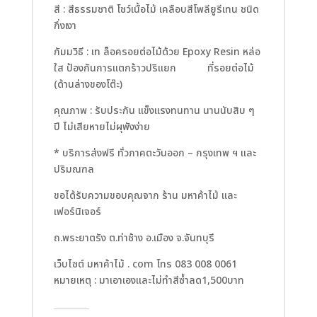
สี : สีธรรมชาติ โชว์เนื้อไม้ เคลือบสีโพลียูรีเทน ชนิด
กึ่งเงา
กัมมวิธี : เท ล็อครอยต่อไม้ด้วย Epoxy Resin หล่อ
ใส ป้องกันการแตกร้าวปริแยก ที่รอยต่อไม้
(ด้านล่างของโต๊ะ)
คุณภาพ : รับประกัน แข็งแรงทนทาน นานนับสิบ ๆ
ปี ไม่เสียหายไม่ผุพังง่าย
* บริการส่งฟรี ทั่วภาคตะวันออก – กรุงเทพ ฯ และ
ปริมณฑล
ขอได้รับความขอบคุณจาก ร้าน มหาค้าไม้ และ
เฟอร์นิเจอร์
ถ.พระยาตรัง ต.ท่าช้าง อ.เมือง จ.จันทบุรี
เว็บไซต์ มหาค้าไม้ . com โทร 083 008 0061
หมายเหตุ : มาเอาเองและไม่ทำสีซ้ำลด1,500บาท